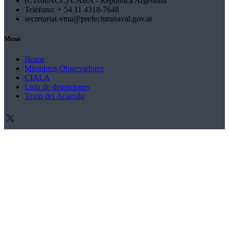
(C1106ACC) CABA - República Argentina
Teléfono: + 54 11 4318-7648
secretariat-vma@prefecturanaval.gov.ar
Menú
Home
Miembros Observadores
CIALA
Lista de detenciones
Texto del Acuerdo