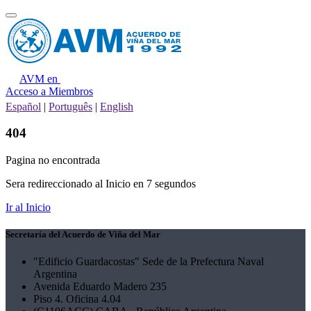
AVM en
Acceso a Miembros
Español
|
Português
|
English
404
Pagina no encontrada
Sera redireccionado al Inicio en
7
segundos
Ir al Inicio
Secretaría del Acuerdo de Viña del Mar
"Edificio Guardacostas" Sede de la Prefectura Naval
Argentina
Avenida Eduardo Madero 235
Piso 4. Oficina 4.04